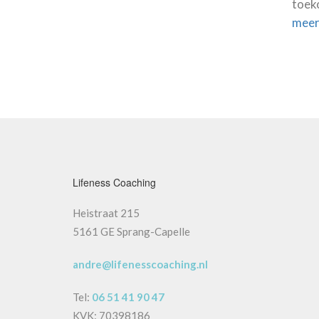
toeko
mee
Lifeness Coaching
Heistraat 215
5161 GE Sprang-Capelle
andre@lifenesscoaching.nl
Tel:
06 51 41 90 47
KVK: 70398186