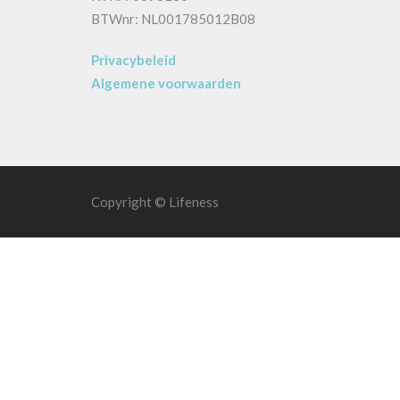
BTWnr: NL001785012B08
Privacybeleid
Algemene voorwaarden
Copyright © Lifeness