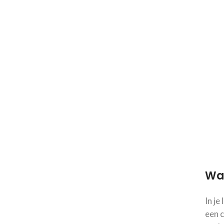
Wan
In je
een c