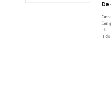
De 
Onze
Een g
stell
is de