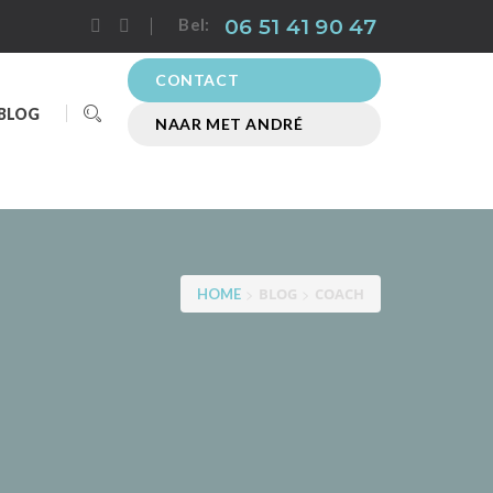
06 51 41 90 47
Bel:
CONTACT
BLOG
NAAR MET ANDRÉ
>
>
BLOG
COACH
HOME