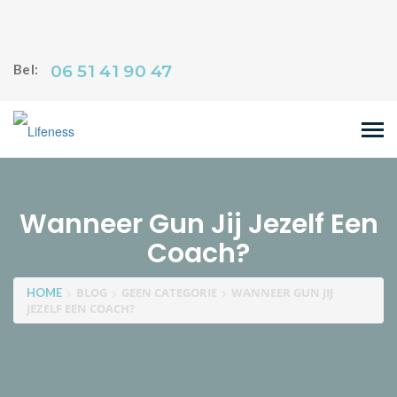
06 51 41 90 47
Bel:
Wanneer Gun Jij Jezelf Een
Coach?
>
>
>
BLOG
GEEN CATEGORIE
WANNEER GUN JIJ
HOME
JEZELF EEN COACH?