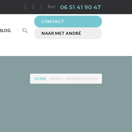
06 51 41 90 47
Bel:
CONTACT
BLOG
NAAR MET ANDRÉ
>
>
BLOG
BUSINESSCOACH
HOME