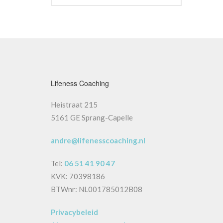
Lifeness Coaching
Heistraat 215
5161 GE Sprang-Capelle
andre@lifenesscoaching.nl
Tel:
06 51 41 90 47
KVK: 70398186
BTWnr: NL001785012B08
Privacybeleid