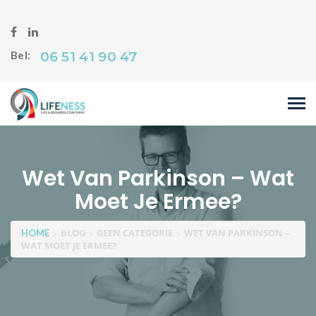
06 51 41 90 47
Bel:
Wet Van Parkinson – Wat
Moet Je Ermee?
>
>
>
BLOG
GEEN CATEGORIE
WET VAN PARKINSON –
HOME
WAT MOET JE ERMEE?