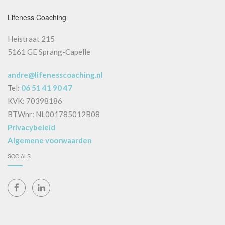
Lifeness Coaching
Heistraat 215
5161 GE Sprang-Capelle
andre@lifenesscoaching.nl
Tel:
06 51 41 90 47
KVK: 70398186
BTWnr: NL001785012B08
Privacybeleid
Algemene voorwaarden
SOCIALS