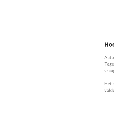
Hoe
Autom
Tegel
vraag
Het e
voldo