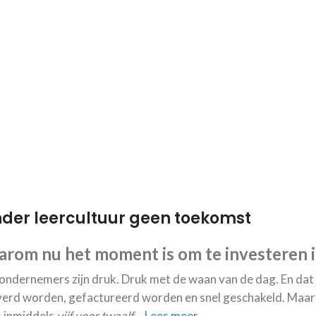
der leercultuur geen toekomst
rom nu het moment is om te investeren 
ondernemers zijn druk. Druk met de waan van de dag. En dat i
verd worden, gefactureerd worden en snel geschakeld. Maar 
s inmiddels
vijf voor twaalf
…
Lees meer