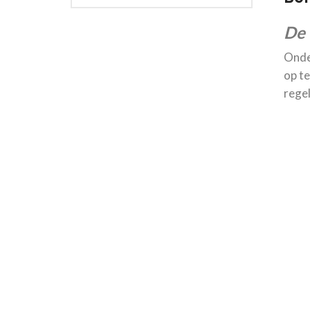
De 
Onde
op te
regel