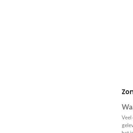
Zon
Waa
Veel 
gele
het i