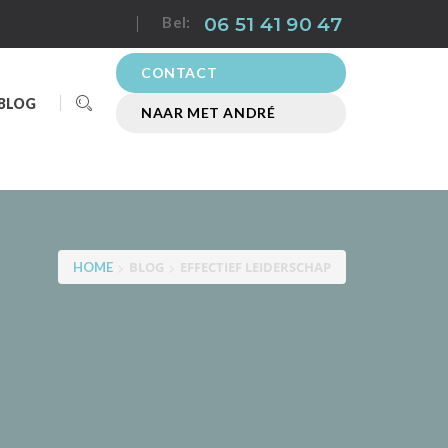
06 51 41 90 47
Bel:
CONTACT
BLOG
NAAR MET ANDRÉ
>
>
BLOG
EFFECTIEF LEIDERSCHAP
HOME